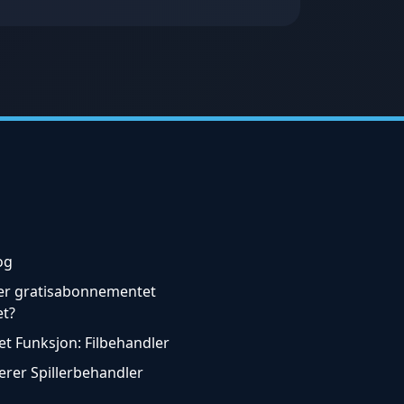
og
er gratisabonnementet
t?
t Funksjon: Filbehandler
erer Spillerbehandler