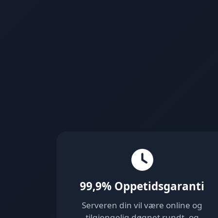
99,9% Oppetidsgaranti
Serveren din vil være online og
tilgjengelig døgnet rundt, og