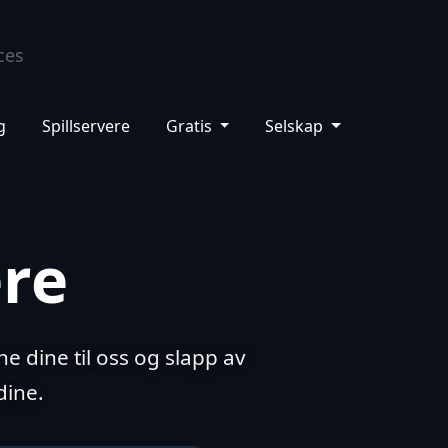
hbord
Support
Kunnskapsbase
NO
g
Spillservere
Gratis
Selskap
ere
 dine til oss og slapp av
dine.