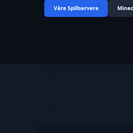
Våre Spillservere
Minec