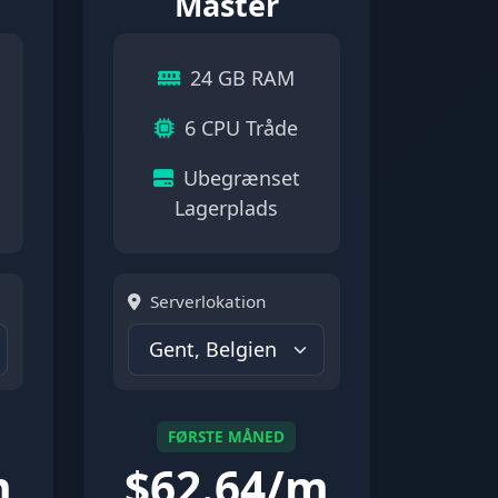
Master
24 GB RAM
6 CPU Tråde
Ubegrænset
Lagerplads
Serverlokation
FØRSTE MÅNED
m
$
62.64/m