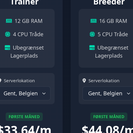
Trainer
Breeder
12 GB RAM
16 GB RAM
4 CPU Tråde
5 CPU Tråde
Ubegrænset
Ubegrænset
Lagerplads
Lagerplads
Serverlokation
Serverlokation
FØRSTE MÅNED
FØRSTE MÅNED
$
33.64/m
$
44.08/