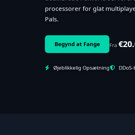
processorer for glat multipla
Pals.
€20
Begynd at Fange
Fra
Øjeblikkelig Opsætning
DDoS-b