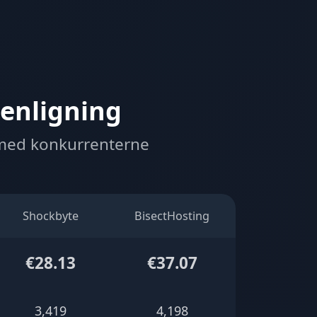
enligning
 med konkurrenterne
Shockbyte
BisectHosting
€28.13
€37.07
3,419
4,198