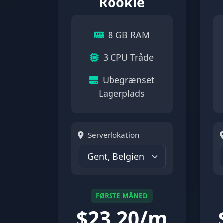
Rookie
8 GB RAM
3 CPU Tråde
Ubegrænset
Lagerplads
Serverlokation
FØRSTE MÅNED
$
23.20/m