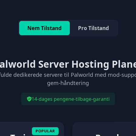
Nem Tilstand
Pro Tilstand
alworld Server Hosting Plan
fulde dedikerede servere til Palworld med mod-supp
gem-håndtering
14-dages pengene-tilbage-garanti