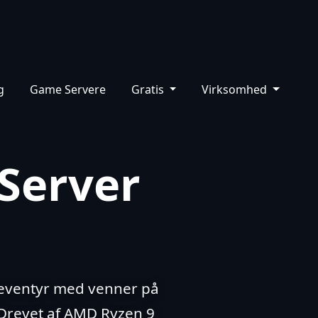
Dashboard
Support
Vidensbase
DA
g
Game Servere
Gratis
Virksomhed
Server
t eventyr med venner på
 Drevet af AMD Ryzen 9