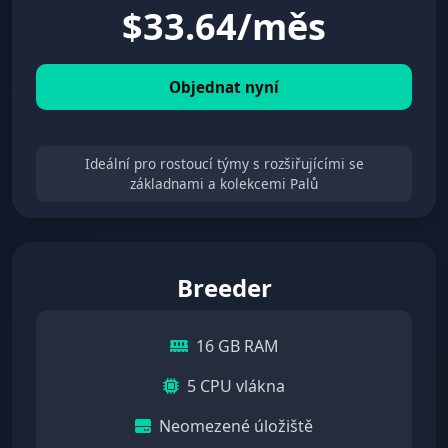
$
33.64/měs
Objednat nyní
Ideální pro rostoucí týmy s rozšiřujícími se
základnami a kolekcemi Palů
Breeder
16 GB RAM
5 CPU vlákna
Neomezené úložiště