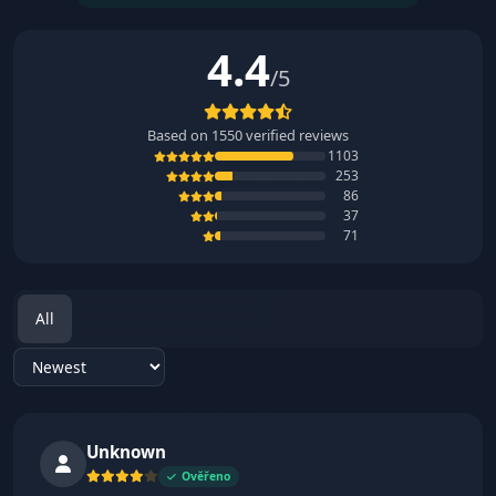
4.4
/5
Based on
1550
verified reviews
1103
253
86
37
71
All
Sort reviews
Unknown
Ověřeno