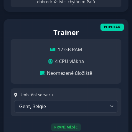
dobrodružství s chytáním Palů
Trainer
12 GB RAM
4 CPU vlákna
Neomezené úložiště
Umístění serveru
PRVNÍ MĚSÍC