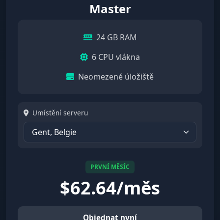
Master
24 GB RAM
6 CPU vlákna
Neomezené úložiště
Umístění serveru
PRVNÍ MĚSÍC
$
62.64/měs
Objednat nyní