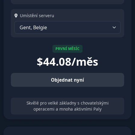
Umístění serveru
PRVNÍ MĚSÍC
$
44.08/měs
Objednat nyní
Skvělé pro velké základny s chovatelskými
operacemi a mnoha aktivními Paly