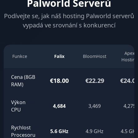
Palworld Serverů
Podívejte se, jak náš hosting Palworld serverů
vypadá ve srovnání s konkurencí
Apex
Funkce
Falix
BloomHost
Hosting
Cena (8GB
€18.00
€22.29
€24.0
RAM)
Výkon
4,684
3,469
4,275
CPU
Rychlost
5.6 GHz
4.9 GHz
4.5 GH
Procesoru