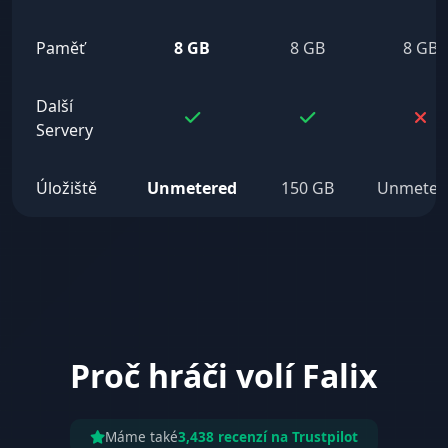
Paměť
8 GB
8 GB
8 GB
Další
Servery
Úložiště
Unmetered
150 GB
Unmeter
Proč hráči volí Falix
Máme také
3,438 recenzí na Trustpilot