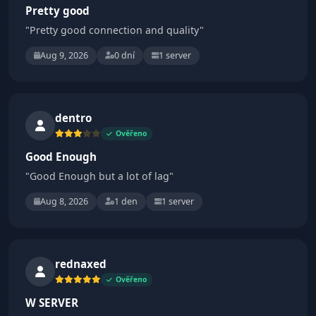
Pretty good
"Pretty good connection and quality"
Aug 9, 2026
0 dní
1 server
dentro
Ověřeno
Good Enough
"Good Enough but a lot of lag"
Aug 8, 2026
1 den
1 server
rednaxed
Ověřeno
W SERVER