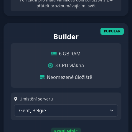
přáteli prozkoumávajícími svět
Builder
6 GB RAM
3 CPU vlákna
Neomezené úložiště
Umístění serveru
PRVNÍ MĚSÍC