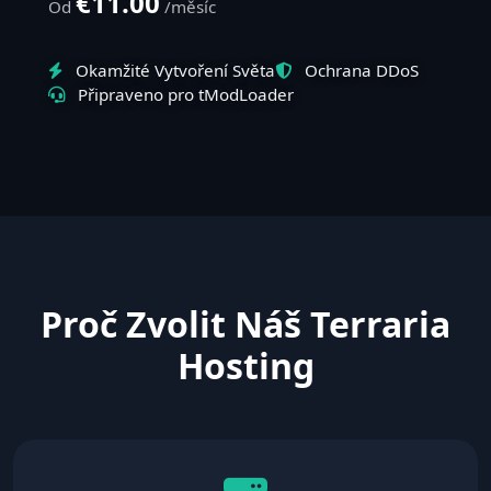
€11.00
Od
/měsíc
Okamžité Vytvoření Světa
Ochrana DDoS
Připraveno pro tModLoader
Proč Zvolit Náš Terraria
Hosting