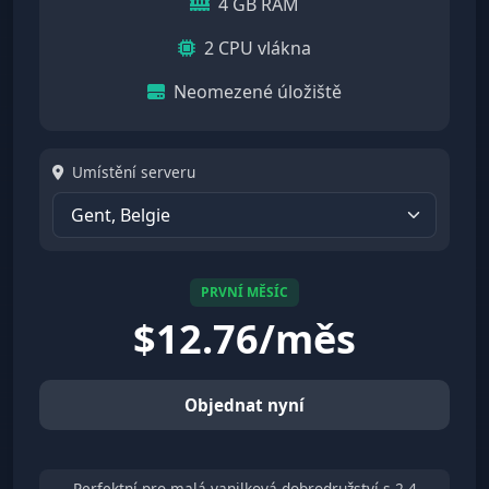
4 GB RAM
2 CPU vlákna
Neomezené úložiště
Umístění serveru
PRVNÍ MĚSÍC
$
12.76/měs
Objednat nyní
Perfektní pro malá vanilková dobrodružství s 2-4