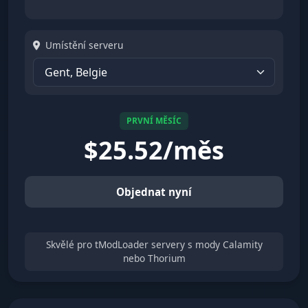
Umístění serveru
PRVNÍ MĚSÍC
$
25.52/měs
Objednat nyní
Skvělé pro tModLoader servery s mody Calamity
nebo Thorium