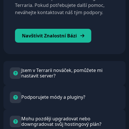
Terraria. Pokud potřebujete další pomoc,
neváhejte kontaktovat náš tým podpory.
Navštívit Znalostní Bázi
Jsem v Terrarii nováček, pomůžete mi
nastavit server?
Rozhodně!
Poskytujeme komplexní návody v naší
znalostní bázi a náš tým podpory je vždy k
Podporujete módy a pluginy?
dispozici, aby vás vedl.
Ano!
Můžete snadno instalovat módy a pluginy
Mohu později upgradovat nebo
přes náš ovládací panel.
downgradovat svůj hostingový plán?