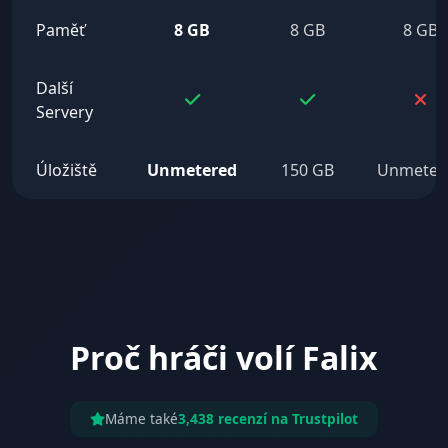
Paměť
8 GB
8 GB
8 GB
Další
Servery
Úložiště
Unmetered
150 GB
Unmeter
Proč hráči volí Falix
Máme také
3,438 recenzí na Trustpilot