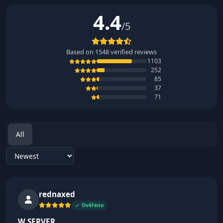
4.4
/5
Based on
1548
verified reviews
1103
252
85
37
71
All
Sort reviews
rednaxed
Ověřeno
W SERVER