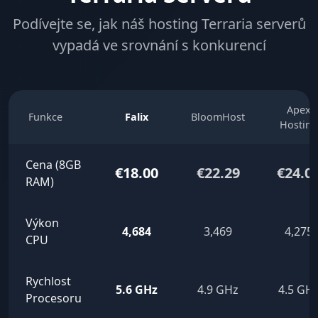
Podívejte se, jak náš hosting Terraria serverů
vypadá ve srovnání s konkurencí
Apex
Funkce
Falix
BloomHost
Hosting
Cena (8GB
€18.00
€22.29
€24.0
RAM)
Výkon
4,684
3,469
4,275
CPU
Rychlost
5.6 GHz
4.9 GHz
4.5 GH
Procesoru