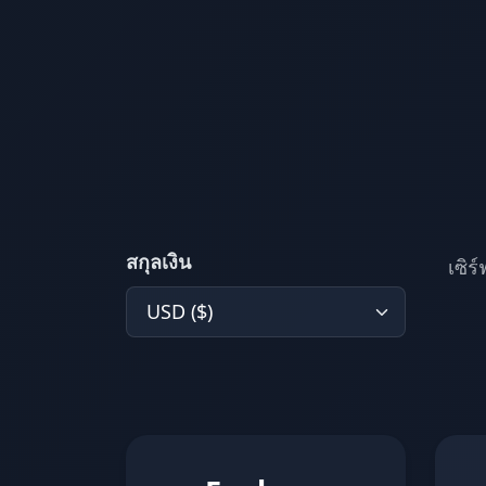
สกุลเงิน
เซิร