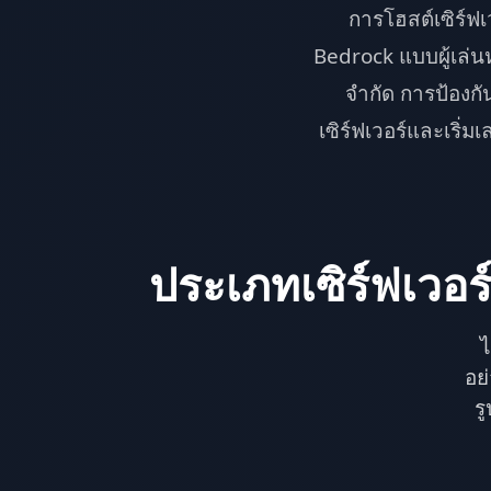
การโฮสต์เซิร์ฟเ
Bedrock แบบผู้เล่นห
จำกัด การป้องกั
เซิร์ฟเวอร์และเริ่ม
ประเภทเซิร์ฟเวอร
ไ
อย
ร