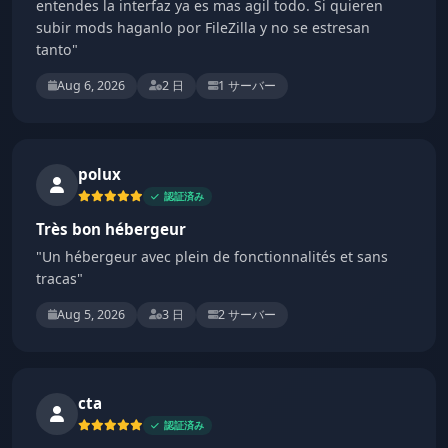
entendes la interfaz ya es mas agil todo. Si quieren
subir mods haganlo por FileZilla y no se estresan
tanto"
Aug 6, 2026
2 日
1 サーバー
polux
認証済み
Très bon hébergeur
"Un hébergeur avec plein de fonctionnalités et sans
tracas"
Aug 5, 2026
3 日
2 サーバー
cta
認証済み