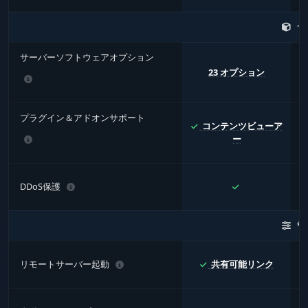
サ
サーバーソフトウェアオプション
23 オプション
1
プラグイン＆アドオンサポート
コンテンツビューア
ー
DDoS保護
管
リモートサーバー起動
共有可能リンク