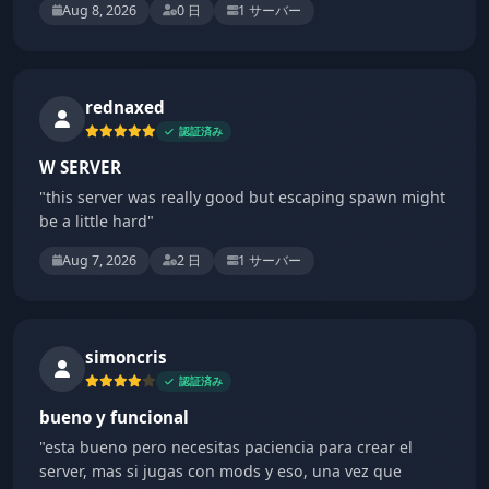
Aug 8, 2026
0 日
1 サーバー
rednaxed
認証済み
W SERVER
"this server was really good but escaping spawn might
be a little hard"
Aug 7, 2026
2 日
1 サーバー
simoncris
認証済み
bueno y funcional
"esta bueno pero necesitas paciencia para crear el
server, mas si jugas con mods y eso, una vez que