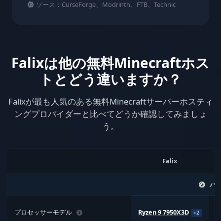
ソース：CurseForge、Modrinth、FTB、Technic
Falixは他の無料Minecraftホス
トとどう違いますか？
Falixが最も人気のある無料Minecraftサーバーホスティ
ングプロバイダーと比べてどうか確認してみましょ
う。
Falix
パ
プロセッサーモデル
Ryzen 9 7950X3D
+2