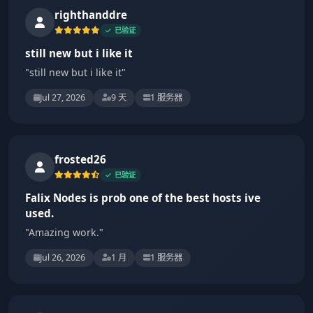
righthanddre
已验证
still new but i like it
"still new but i like it"
Jul 27, 2026
9 天
1 服务器
frosted26
已验证
Falix Nodes is prob one of the best hosts ive
used.
"Amazing work."
Jul 26, 2026
1 月
1 服务器