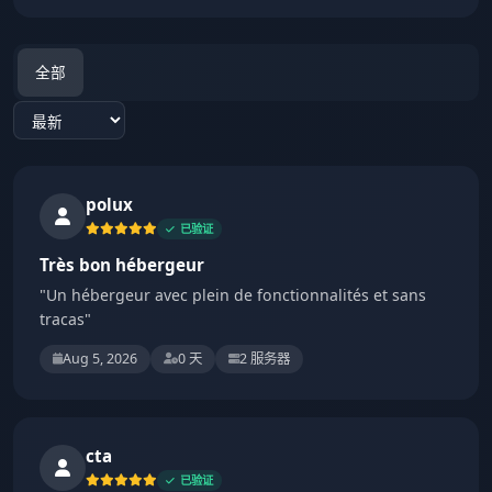
全部
Sort reviews
polux
已验证
Très bon hébergeur
"Un hébergeur avec plein de fonctionnalités et sans
tracas"
Aug 5, 2026
0 天
2 服务器
cta
已验证