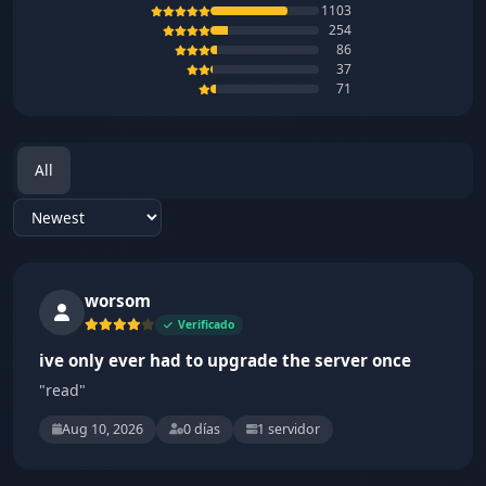
1103
254
86
37
71
All
Sort reviews
worsom
Verificado
ive only ever had to upgrade the server once
"read"
Aug 10, 2026
0 días
1 servidor