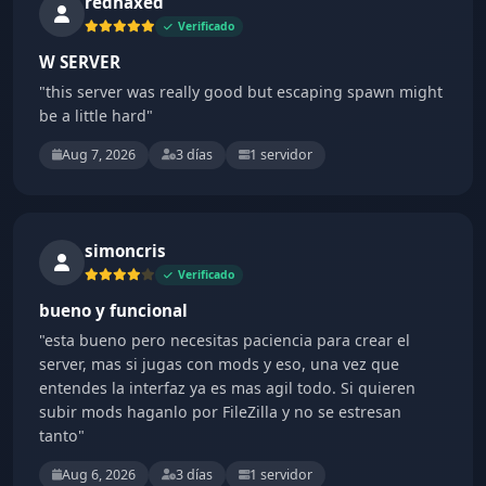
rednaxed
Verificado
W SERVER
"this server was really good but escaping spawn might
be a little hard"
Aug 7, 2026
3 días
1 servidor
simoncris
Verificado
bueno y funcional
"esta bueno pero necesitas paciencia para crear el
server, mas si jugas con mods y eso, una vez que
entendes la interfaz ya es mas agil todo. Si quieren
subir mods haganlo por FileZilla y no se estresan
tanto"
Aug 6, 2026
3 días
1 servidor