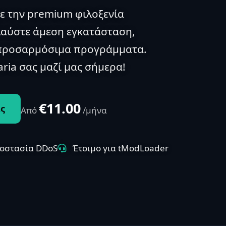
ε την premium φιλοξενία
ολαύστε άμεση εγκατάσταση,
 προσαρμόσιμα προγράμματα.
aria σας μαζί μας σήμερα!
€11.00
ς
Από
/μήνα
οστασία DDoS
Έτοιμο για tModLoader