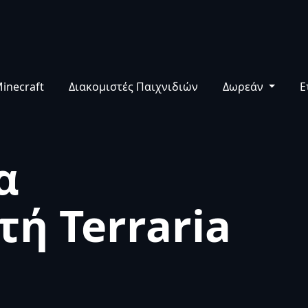
Πίνακας Ελέγχου
Υποστήριξη
Βάση Γνώσ
inecraft
Διακομιστές Παιχνιδιών
Δωρεάν
Ε
α
τή Terraria