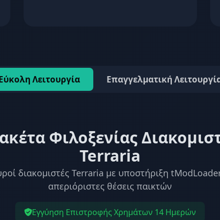
Εύκολη Λειτουργία
Επαγγελματική Λειτουργί
ακέτα Φιλοξενίας Διακομισ
Terraria
υροί διακομιστές Terraria με υποστήριξη tModLoader
απεριόριστες θέσεις παικτών
Εγγύηση Επιστροφής Χρημάτων 14 Ημερών