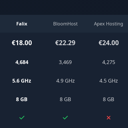
Falix
BloomHost
Apex Hosting
€18.00
€22.29
€24.00
4,684
3,469
4,275
5.6 GHz
4.9 GHz
4.5 GHz
8 GB
8 GB
8 GB