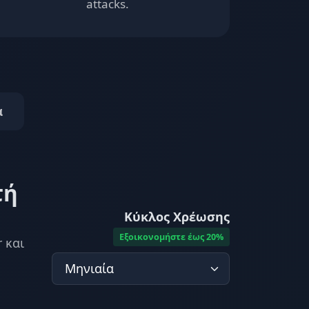
attacks.
α
τή
Κύκλος Χρέωσης
Εξοικονομήστε έως 20%
 και