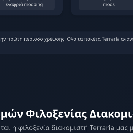
ελαφριά modding
mods
την πρώτη περίοδο χρέωσης. Όλα τα πακέτα Terraria αναν
ιμών Φιλοξενίας Διακομισ
ται η φιλοξενία διακομιστή Terraria μας