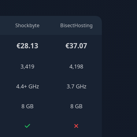
Shockbyte
BisectHosting
€28.13
€37.07
3,419
4,198
4.4+ GHz
3.7 GHz
8 GB
8 GB