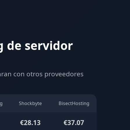
 de servidor
aran con otros proveedores
g
Shockbyte
BisectHosting
€28.13
€37.07