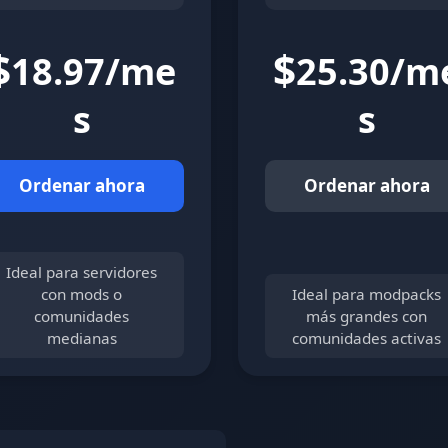
$
$
18.97/me
25.30/m
s
s
Ordenar ahora
Ordenar ahora
Ideal para servidores
con mods o
Ideal para modpacks
comunidades
más grandes con
medianas
comunidades activas