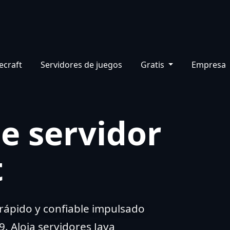
Panel
Soporte
Base de conocimiento
ES-
ecraft
Servidores de juegos
Gratis
Empresa
e servidor
t
 rápido y confiable impulsado
 Aloja servidores Java