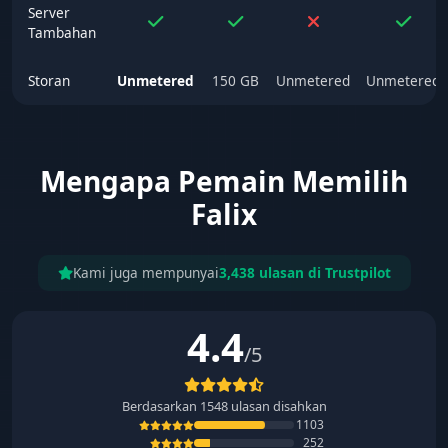
Server
Tambahan
Storan
Unmetered
150 GB
Unmetered
Unmetered
Mengapa Pemain Memilih
Falix
Kami juga mempunyai
3,438 ulasan di Trustpilot
4.4
/5
Berdasarkan
1548
ulasan disahkan
1103
252