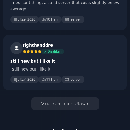
important thing: a solid server that costs slightly below
average."
Jul 29, 2026
10 hari
1 server
righthanddre
Disahkan
still new but i like it
"still new but i like it"
Jul 27, 2026
11 hari
1 server
Muatkan Lebih Ulasan