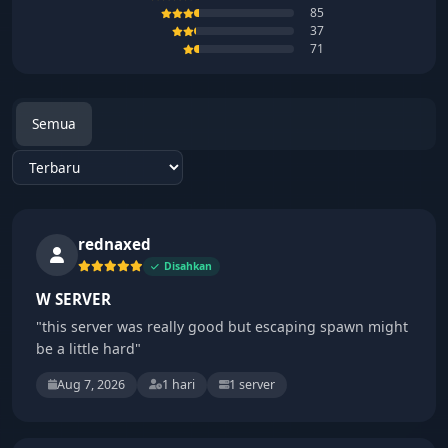
85
37
71
Semua
Sort reviews
rednaxed
Disahkan
W SERVER
"this server was really good but escaping spawn might
be a little hard"
Aug 7, 2026
1 hari
1 server