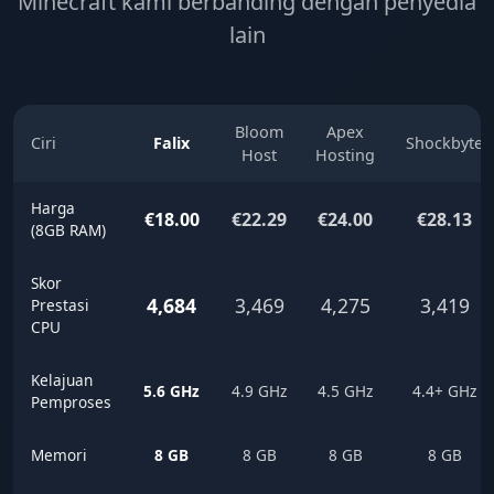
Minecraft kami berbanding dengan penyedia
lain
Bloom
Apex
Ciri
Falix
Shockbyte
Host
Hosting
Harga
€18.00
€22.29
€24.00
€28.13
(8GB RAM)
Skor
4,684
3,469
4,275
3,419
Prestasi
CPU
Kelajuan
5.6 GHz
4.9 GHz
4.5 GHz
4.4+ GHz
Pemproses
Memori
8 GB
8 GB
8 GB
8 GB