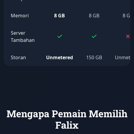
Memori
8 GB
8 GB
8 GB
Server
Tambahan
Storan
Unmetered
150 GB
Unmete
Mengapa Pemain Memilih
Falix