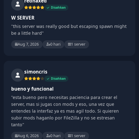
rednaxed
Disahkan
W SERVER
"this server was really good but escaping spawn might
be a little hard"
Aug 7, 2026
0 hari
1 server
simoncris
Disahkan
bueno y funcional
"esta bueno pero necesitas paciencia para crear el
server, mas si jugas con mods y eso, una vez que
entendes la interfaz ya es mas agil todo. Si quieren
subir mods haganlo por FileZilla y no se estresan
tanto"
Aug 6, 2026
0 hari
1 server