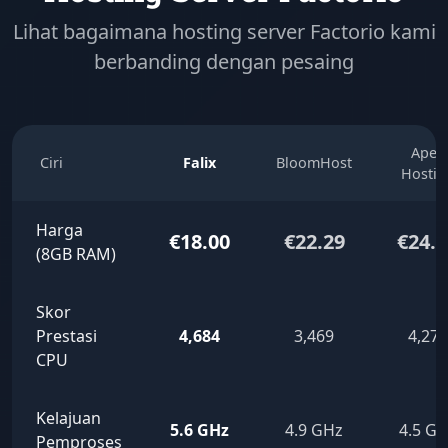
Lihat bagaimana hosting server Factorio kami
berbanding dengan pesaing
Apex
Ciri
Falix
BloomHost
Hostin
Harga
€18.00
€22.29
€24.0
(8GB RAM)
Skor
Prestasi
4,684
3,469
4,275
CPU
Kelajuan
5.6 GHz
4.9 GHz
4.5 G
Pemproses