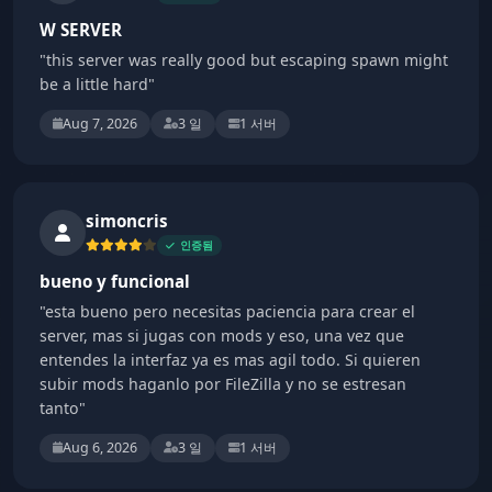
W SERVER
"this server was really good but escaping spawn might
be a little hard"
Aug 7, 2026
3 일
1 서버
simoncris
인증됨
bueno y funcional
"esta bueno pero necesitas paciencia para crear el
server, mas si jugas con mods y eso, una vez que
entendes la interfaz ya es mas agil todo. Si quieren
subir mods haganlo por FileZilla y no se estresan
tanto"
Aug 6, 2026
3 일
1 서버