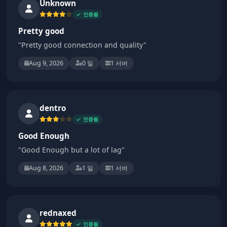
Unknown
인증됨
Pretty good
"Pretty good connection and quality"
Aug 9, 2026
0 일
1 서버
dentro
인증됨
Good Enough
"Good Enough but a lot of lag"
Aug 8, 2026
1 일
1 서버
rednaxed
인증됨