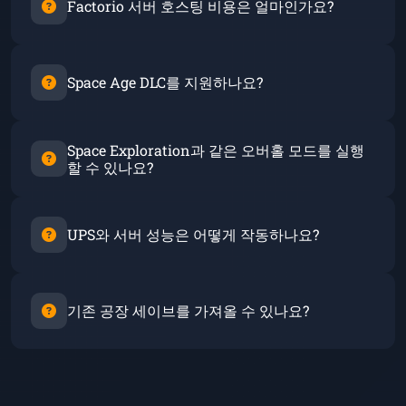
Factorio 서버 호스팅 비용은 얼마인가요?
즐기면서 모든 청사진, 설정, 모드가 보존됩니다.
저희 Factorio 서버 호스팅은 €11.00/month 시작하며
모든 규모의 공장 빌더에게 적합합니다. 4GB 서버는
Space Age DLC를 지원하나요?
소규모 멀티플레이어 공장에 적합하며, 메가베이스 빌
더는 보통 8-12GB를 선택합니다. 모든 플랜에 모드 지
네! Factorio Space Age 및 모든 DLC 콘텐츠를 완벽하
원과 DDoS 방어가 포함됩니다.
Space Exploration과 같은 오버홀 모드를 실행
게 지원합니다. 저희 서버는 여러 행성 관리와 Space
할 수 있나요?
Age가 요구하는 확장된 물류의 증가된 수요에 최적화
되어 있습니다.
물론입니다! Space Exploration, Krastorio 2,
Industrial Revolution 3, Bob's/Angel's, Nullius를 포
UPS와 서버 성능은 어떻게 작동하나요?
함한 모든 Factorio 모드를 지원합니다. 오버홀 모드의
경우 4GB 이상의 RAM을 권장합니다.
Factorio의 UPS(초당 업데이트)는 주로 CPU에 의존합
니다. 높은 단일 스레드 성능을 갖춘 저희 AMD Ryzen
기존 공장 세이브를 가져올 수 있나요?
9 프로세서는 대형 공장에서도 60 UPS를 유지합니다.
더 큰 맵과 무거운 모드 사용의 경우 더 많은 RAM을 권
네! 파일 관리자나 SFTP를 통해 기존 세이브 파일을 쉽
장합니다.
게 업로드할 수 있습니다. 공장, 청사진 및 모든 진행 상
황이 새 서버로 원활하게 이전됩니다.