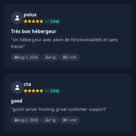
polux
인증됨
Très bon hébergeur
"Un hébergeur avec plein de fonctionnalités et sans
tracas"
Aug 5, 2026
4 일
2 서버
cta
인증됨
good
"good server hosting great customer support"
Aug 2, 2026
7 일
1 서버