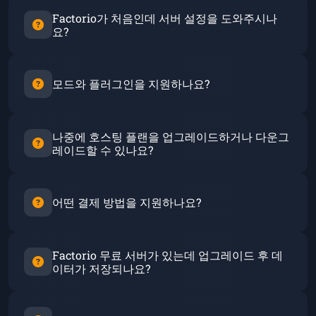
Factorio가 처음인데 서버 설정을 도와주시나
요?
물론입니다!
저희 사용자 친화적인 컨트롤 패널이 서
버 관리를 간소화하며, 지원팀이 항상 첫 번째
모드와 플러그인을 지원하나요?
Factorio 서버 설정을 도와드릴 준비가 되어 있습니다.
네!
저희 호스팅 서비스는 모드와 플러그인을 완벽하
나중에 호스팅 플랜을 업그레이드하거나 다운그
게 지원합니다. 컨트롤 패널을 통해 쉽게 설치하고 관
레이드할 수 있나요?
리하여 원하는 대로 Factorio 경험을 커스터마이징할
수 있습니다.
네!
언제든지 플랜을 업그레이드하거나 다운그레이드
할 수 있습니다. 업그레이드하면 추가 자원이 제공되
어떤 결제 방법을 지원하나요?
고, 다운그레이드하면 그에 맞게 플랜이 조정됩니다.
주요 신용/직불카드, PayPal 및 다양한 지역 결제 옵션
Factorio 무료 서버가 있는데 업그레이드 후 데
을 지원합니다.
이터가 저장되나요?
네!
서버 데이터가 프리미엄 호스팅 환경으로 원활하
게 이전됩니다. 이를 통해 향상된 성능과 추가 기능을