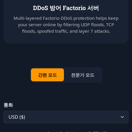
DDoS 방어 Factorio 서버
Multi-layered Factorio DDoS protection helps keep
your server online by filtering UDP floods, TCP
floods, spoofed traffic, and layer 7 attacks.
간편 모드
전문가 모드
통화