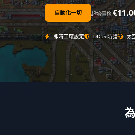
€11.0
自動化一切
起始價格
即時工廠設定
DDoS 防護
太
為