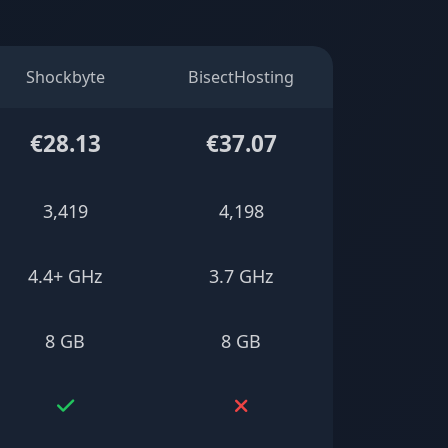
Shockbyte
BisectHosting
€28.13
€37.07
3,419
4,198
4.4+ GHz
3.7 GHz
8 GB
8 GB