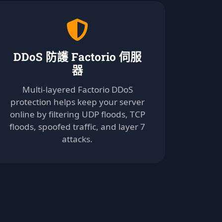
DDoS 防護 Factorio 伺服
器
Multi-layered Factorio DDoS
protection helps keep your server
online by filtering UDP floods, TCP
floods, spoofed traffic, and layer 7
attacks.