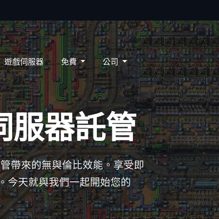
制台
支援
知識庫
ZH-TW
遊戲伺服器
免費
公司
o 伺服器託管
服器託管帶來的無與倫比效能。享受即
。今天就與我們一起開始您的