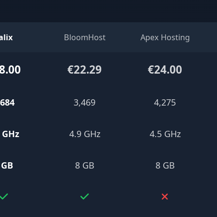
alix
BloomHost
Apex Hosting
8.00
€22.29
€24.00
,684
3,469
4,275
6 GHz
4.9 GHz
4.5 GHz
 GB
8 GB
8 GB