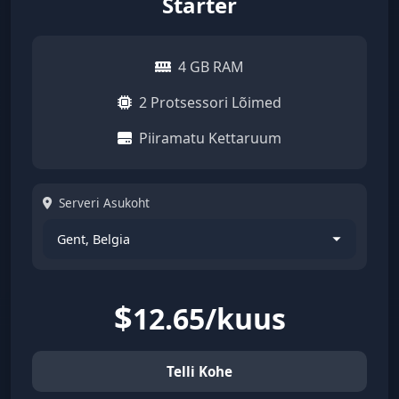
Starter
4 GB RAM
2 Protsessori Lõimed
Piiramatu Kettaruum
Serveri Asukoht
$
12.65/kuus
Telli Kohe