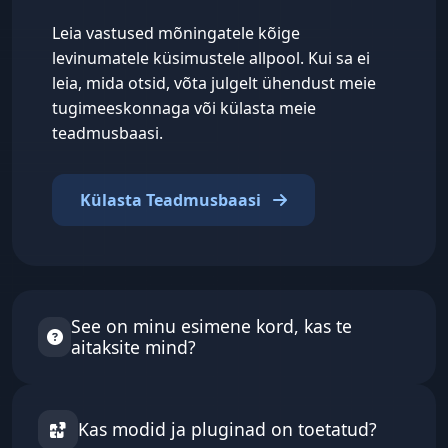
Leia vastused mõningatele kõige
levinumatele küsimustele allpool. Kui sa ei
leia, mida otsid, võta julgelt ühendust meie
tugimeeskonnaga või külasta meie
teadmusbaasi.
Külasta Teadmusbaasi
See on minu esimene kord, kas te
aitaksite mind?
Jah!
Meil on palju õpetusi meie Teadmusbaasis,
et sind aidata. Meie töölaud pakub ka
Kas modid ja pluginad on toetatud?
käepäraseid tööriistu serveri haldamiseks. Kui