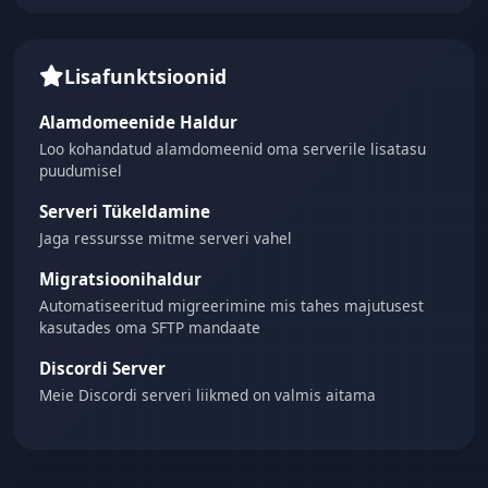
Lisafunktsioonid
Alamdomeenide Haldur
Loo kohandatud alamdomeenid oma serverile lisatasu
puudumisel
Serveri Tükeldamine
Jaga ressursse mitme serveri vahel
Migratsioonihaldur
Automatiseeritud migreerimine mis tahes majutusest
kasutades oma SFTP mandaate
Discordi Server
Meie Discordi serveri liikmed on valmis aitama