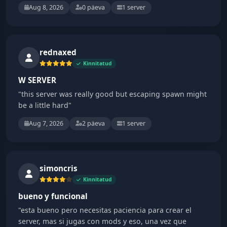
Aug 8, 2026
0 päeva
1 server
rednaxed
Kinnitatud
W SERVER
"this server was really good but escaping spawn might
be a little hard"
Aug 7, 2026
2 päeva
1 server
simoncris
Kinnitatud
bueno y funcional
"esta bueno pero necesitas paciencia para crear el
server, mas si jugas con mods y eso, una vez que