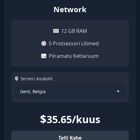
Network
12 GB RAM
5 Protsessori Lõimed
Piiramatu Kettaruum
Serveri Asukoht
$
35.65/kuus
Telli Kohe