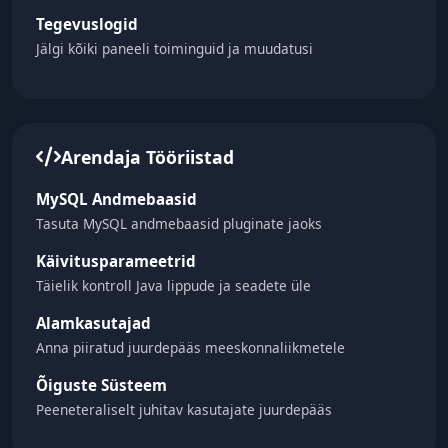
Tegevuslogid
Jälgi kõiki paneeli toiminguid ja muudatusi
Arendaja Tööriistad
MySQL Andmebaasid
Tasuta MySQL andmebaasid pluginate jaoks
Käivitusparameetrid
Täielik kontroll Java lippude ja seadete üle
Alamkasutajad
Anna piiratud juurdepääs meeskonnaliikmetele
Õiguste Süsteem
Peeneteraliselt juhitav kasutajate juurdepääs