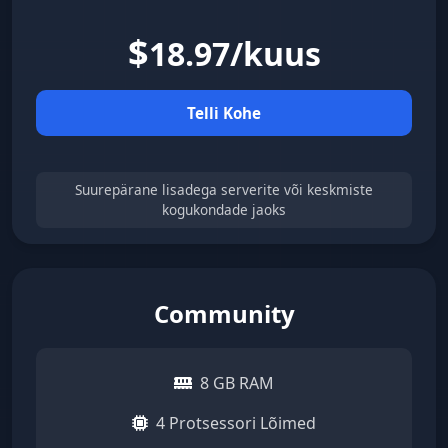
$
18.97/kuus
Telli Kohe
Suurepärane lisadega serverite või keskmiste
kogukondade jaoks
Community
8 GB RAM
4 Protsessori Lõimed