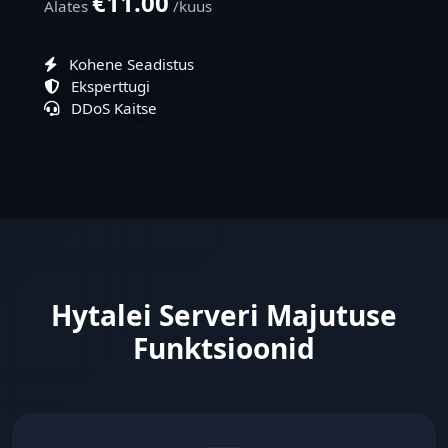
€11.00
Alates
/kuus
Kohene Seadistus
Eksperttugi
DDoS Kaitse
Hytalei Serveri Majutuse
Funktsioonid