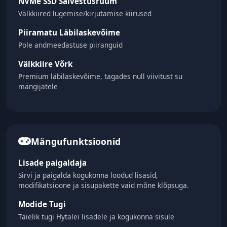
NVMe SSD Salvestusruum
Välkkiired lugemise/kirjutamise kiirused
Piiramatu Läbilaskevõime
Pole andmeedastuse piiranguid
Välkkiire Võrk
Premium läbilaskevõime, tagades null viivitust su
mängijatele
Mängufunktsioonid
Lisade paigaldaja
Sirvi ja paigalda kogukonna loodud lisasid,
modifikatsioone ja sisupakette vaid mõne klõpsuga.
Modide Tugi
Täielik tugi Hytalei lisadele ja kogukonna sisule