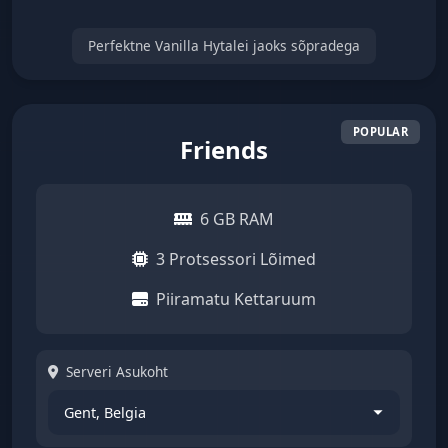
Perfektne Vanilla Hytalei jaoks sõpradega
Friends
6 GB RAM
3 Protsessori Lõimed
Piiramatu Kettaruum
Serveri Asukoht