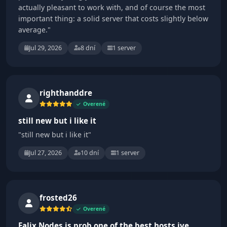
actually pleasant to work with, and of course the most
important thing: a solid server that costs slightly below
average."
Jul 29, 2026
8 dní
1 server
righthanddre
Overené
still new but i like it
"still new but i like it"
Jul 27, 2026
10 dní
1 server
frosted26
Overené
Falix Nodes is prob one of the best hosts ive