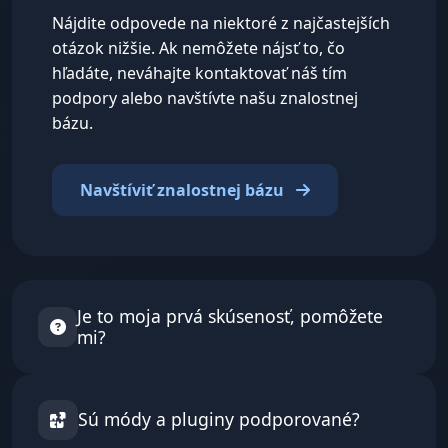
Nájdite odpovede na niektoré z najčastejších
otázok nižšie. Ak nemôžete nájsť to, čo
hľadáte, neváhajte kontaktovať náš tím
podpory alebo navštívte našu znalostnej
bázu.
Navštíviť znalostnej bázu
Je to moja prvá skúsenosť, pomôžete
mi?
Áno!
Máme množstvo návodov v našej
znalostnej báze, ktoré vám pomôžu. Náš
Sú módy a pluginy podporované?
dashboard tiež poskytuje užitočné nástroje pre