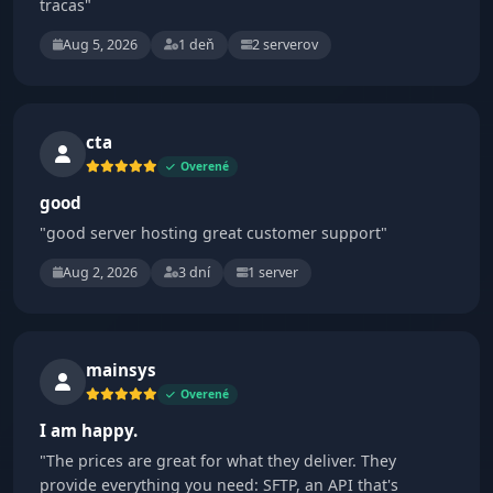
tracas"
Aug 5, 2026
1 deň
2 serverov
cta
Overené
good
"good server hosting great customer support"
Aug 2, 2026
3 dní
1 server
mainsys
Overené
I am happy.
"The prices are great for what they deliver. They
provide everything you need: SFTP, an API that's