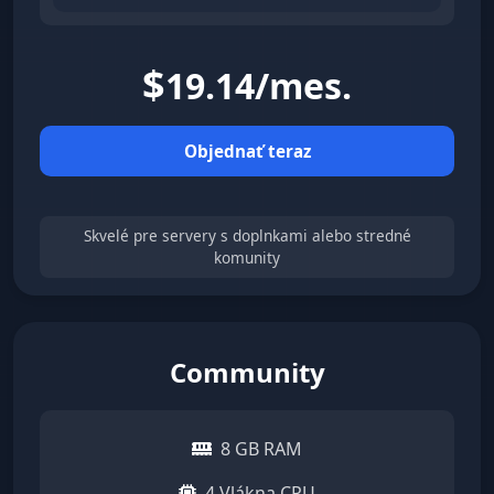
$
19.14/mes.
Objednať teraz
Skvelé pre servery s doplnkami alebo stredné
komunity
Community
8 GB RAM
4 Vlákna CPU