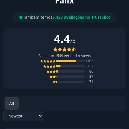
Falix
Também temos
3,438 avaliações no Trustpilot
4.4
/5
Based on
1549
verified reviews
1103
252
86
37
71
All
Sort reviews