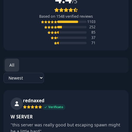
/5
Based on
1548
verified reviews
1103
252
85
37
71
All
Sort reviews
rednaxed
Verificato
W SERVER
"this server was really good but escaping spawn might
be a little hard"