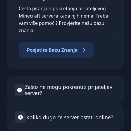
Česta pitanja o pokretanju prijateljevog
Minecraft servera kada njih nema. Treba
vam više pomoći? Provjerite našu bazu
znanja.
Posjetite Bazu Znanja
Zašto ne mogu pokrenuti prijateljev
server?
Neki vlasnici servera onemogućili su vanjsko
pokretanje iz sigurnosnih razloga. Također,
Koliko dugo će server ostati online?
serveri na određenim planovima ili iz
određenih zemalja mogu imati ograničenja